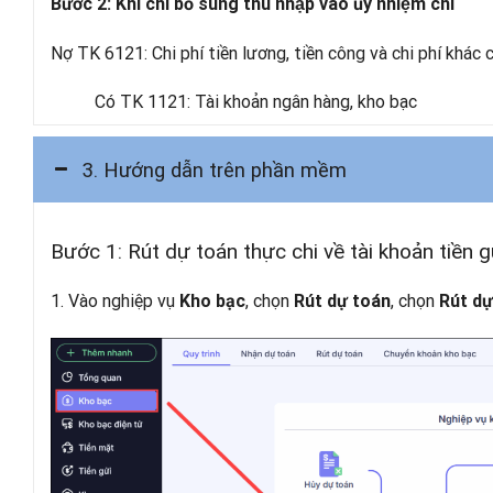
Bước 2: Khi chi bổ sung thu nhập vào ủy nhiệm chi
Nợ TK 6121: Chi phí tiền lương, tiền công và chi phí khác
Có TK 1121: Tài khoản ngân hàng, kho bạc
3. Hướng dẫn trên phần mềm
Bước 1: Rút dự toán thực chi về tài khoản tiền g
1. Vào nghiệp vụ
, chọn
, chọn
Kho bạc
Rút dự toán
Rút dự