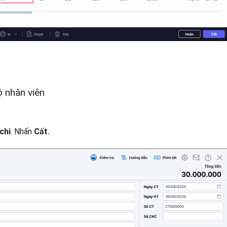
ộ nhân viên
. Nhấn
chi
Cất.