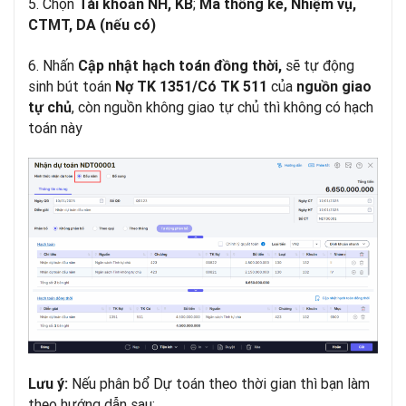
5. Chọn
;
Tài khoản NH, KB
Mã thống kê, Nhiệm vụ,
CTMT, DA (nếu có)
6. Nhấn
sẽ tự động
Cập nhật hạch toán đồng thời,
sinh bút toán
của
Nợ TK 1351/Có TK 511
nguồn giao
, còn nguồn không giao tự chủ thì không có hạch
tự chủ
toán này
Nếu phân bổ Dự toán theo thời gian thì bạn làm
Lưu ý:
theo hướng dẫn sau: