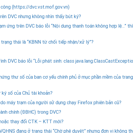
 công (https://dvc.vst.mof.gov.vn)
trên DVC nhưng không nhìn thấy bút ký?
ạm ứng trên DVC báo lỗi “Nội dung thanh toán không hợp lệ…” thì
rạng thái là “KBNN từ chối tiếp nhận/xử lý”?
nh DVC báo lỗi “Lỗi phát sinh: class java.lang.ClassCastExcepti
Chứng thư số của ban cơ yếu chính phủ ở mục phần mềm của trang
ữ ký số của Chủ tài khoản?
 do máy trạm của người sử dụng chạy Firefox phiên bản cũ?
 hành chính (ĐBHC) trong DVC?
 hoặc thay đổi CTK – KTT mới?
ĐVQHNS đang ở trạng thái “Chờ phê duyệt” nhưng đơn vị không t