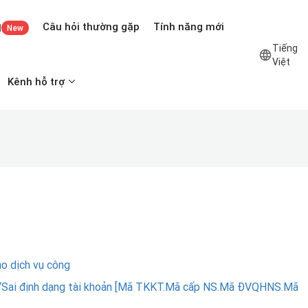
Câu hỏi thường gặp
Tính năng mới
I
New
Tiếng
Việt
Kênh hỗ trợ
o dịch vụ công
o “Sai định dạng tài khoản [Mã TKKT.Mã cấp NS.Mã ĐVQHNS.Mã