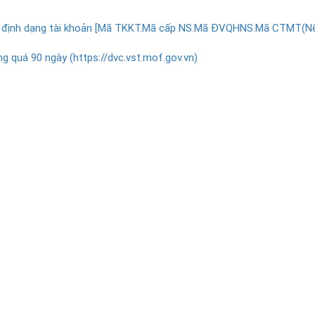
ai định dạng tài khoản [Mã TKKT.Mã cấp NS.Mã ĐVQHNS.Mã CTMT(N
g quá 90 ngày (https://dvc.vst.mof.gov.vn)