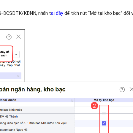
 06-ĐCSDTK/KBNN, nhấn t
ại đây
để tích nút “Mở tại kho bạc” đối 