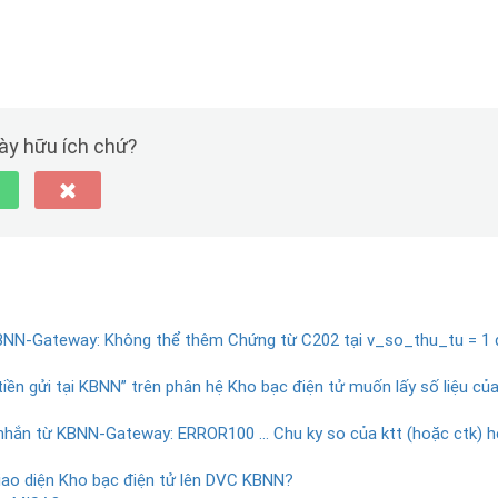
này hữu ích chứ?
KBNN-Gateway: Không thể thêm Chứng từ C202 tại v_so_thu_tu = 1 
iền gửi tại KBNN” trên phân hệ Kho bạc điện tử muốn lấy số liệu củ
 nhắn từ KBNN-Gateway: ERROR100 … Chu ky so của ktt (hoặc ctk) h
iao diện Kho bạc điện tử lên DVC KBNN?