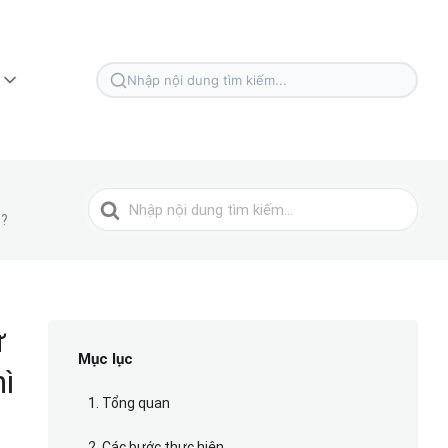
Tìm
kiếm
cho
Tìm
o?
kiếm
cho
ư
Mục lục
hì
1. Tổng quan
2. Các bước thực hiện