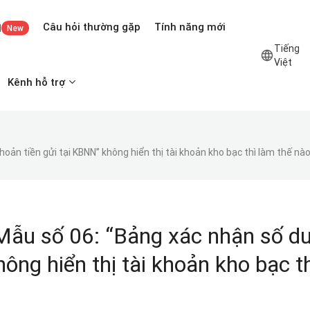
Câu hỏi thường gặp
Tính năng mới
I
New
Tiếng
Việt
Kênh hỗ trợ
khoản tiền gửi tại KBNN” không hiển thị tài khoản kho bạc thì làm thế nà
 Mẫu số 06: “Bảng xác nhận số d
hông hiển thị tài khoản kho bạc t