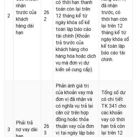
có thời hạn thanh
nhận
đã nhận
toán còn lại trên
trước của
26
trước, có
2
12 tháng kể từ
khách
2
thời hạn còn
ngày khóa sổ kế
hàng dài
lại trên 12
toán lập báo cáo
hạn
tháng kể từ
tài chính (Khoản
ngày khóa sổ
trả trước của
kế toán lập
khách hàng cho
báo cáo tài
hàng hóa hoặc dịch
chính.
vụ mà đơn vị dự
kiến sẽ cung cấp).
Phản ánh giá trị
của khoản vay mà
Tổng số dư
đơn vị đã nhận và
có chi tiết
có nghĩa vụ trả lại
TK 341 cho
căn cứ trên hợp
các khoản
đồng hoặc thỏa
vay có thời
Phải trả
26
thuận vay của đơn
hạn trả còn
3
nợ vay dài
3
vị tại ngày lập báo
lại trên 12
hạn