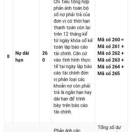
Chỉ tiêu tổng hợp
phản ánh toàn bộ
số nợ phải trả của
đơn vị có thời hạn
thanh toán còn lại
trên 12 tháng kể
Mã số 260 =
từ ngày khóa sổ kế
Mã số 261 +
toán lập báo cáo
Nợ dài
26
tài chính. Căn cứ
Mã số 262 +
II
vào tình hình thực
hạn
0
Mã số 263 +
tế tại ngày lập báo
Mã số 264 +
cáo tài chính đơn
Mã số 265
vị phân loại các
khoản nợ còn phải
trả là ngắn hạn hay
dài hạn để trình
bày trên báo cáo
tài chính.
Tổng số dư
Phản ánh các