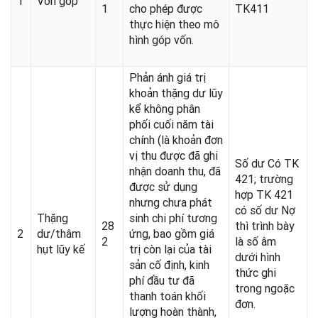
1
Vốn góp
1
cho phép được
TK411
thực hiện theo mô
hình góp vốn.
Phản ánh giá trị
khoản thặng dư lũy
kể không phân
phối cuối năm tài
chính (là khoản đơn
vị thu được đã ghi
Số dư Có TK
nhận doanh thu, đã
421; trường
được sử dụng
hợp TK 421
nhưng chưa phát
có số dư Nợ
Thặng
sinh chi phí tương
28
thì trình bày
2
dư/thâm
ứng, bao gồm giá
2
là số âm
hụt lũy kế
trị còn lại của tài
dưới hình
sản cố định, kinh
thức ghi
phí đầu tư đã
trong ngoặc
thanh toán khối
đơn.
lượng hoàn thành,