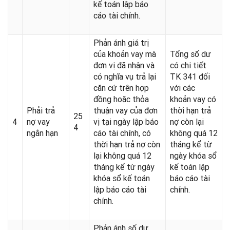
kế toán lập báo
cáo tài chính.
Phản ánh giá trị
của khoản vay mà
Tổng số dư
đơn vị đã nhận và
có chi tiết
có nghĩa vụ trả lại
TK 341 đối
căn cứ trên hợp
với các
đồng hoặc thỏa
khoản vay có
Phải trả
thuận vay của đơn
thời hạn trả
25
4
nợ vay
vị tại ngày lập báo
nợ còn lại
4
ngắn hạn
cáo tài chính, có
không quá 12
thời hạn trả nợ còn
tháng kể từ
lại không quá 12
ngày khóa sổ
tháng kể từ ngày
kế toán lập
khóa sổ kế toán
báo cáo tài
lập báo cáo tài
chính.
chính.
Phản ánh số dư