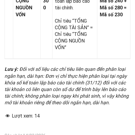
CỘNG
30
toán lập báo cáo
Mã số 240 +
tài chính.
NGUỒN
0
Mã số 280 =
VỐN
Mã số 230
Chỉ tiêu “TỔNG
CỘNG TÀI SẢN” =
Chỉ tiêu “TỔNG
CỘNG NGUỒN
VỐN”
Đối với số
l
iệu các chỉ tiêu liên quan đến phân loại
Lưu ý:
ngắn hạn
,
dài hạn: Đơn vị ch
ỉ
thực hiện phân loại tại ngày
khóa s
ổ
kế toán
l
ập báo cáo tài chính (3
1
/
1
2) đối với các
tài khoản có liên quan còn số dư để trình bày lên báo cáo
tài chính; không phân loại ngay khi phát sinh, vì vậy không
mở tài khoản riêng đ
ể
theo dõi ngắn hạn, dài hạn.
Lượt xem:
14