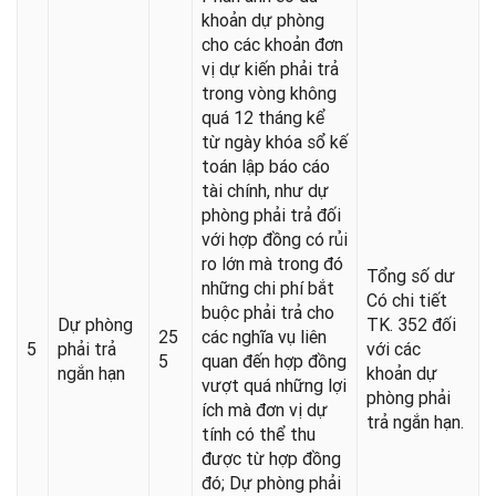
khoản dự phòng
cho các khoản đơn
vị dự kiến phải trả
trong vòng không
quá 12 tháng kể
từ ngày khóa sổ kế
toán lập báo cáo
tài chính, như dự
phòng phải trả đối
với hợp đồng có rủi
ro lớn mà trong đó
Tổng số dư
những chi phí bắt
Có chi tiết
buộc phải trả cho
Dự phòng
TK. 352 đối
25
các nghĩa vụ liên
5
phải trả
với các
5
quan đến hợp đồng
ngắn hạn
khoản dự
vượt quá những lợi
phòng phải
ích mà đơn vị dự
trả ngắn hạn.
tính có thể thu
được từ hợp đồng
đó; Dự phòng phải