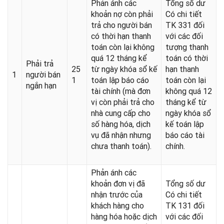
Phản ánh các
Tổng số dư
khoản nợ còn phải
Có chi tiết
trả cho người bán
TK 331 đối
có thời hạn thanh
với các đối
toán còn lại không
tượng thanh
quá 12 tháng kể
toán có thời
Phải trả
25
từ ngày khóa sổ kế
hạn thanh
1
người bán
1
toán lập báo cáo
toán còn lại
ngắn hạn
tài chính (mà đơn
không quá 12
vị còn phải trả cho
tháng kể từ
nhà cung cấp cho
ngày khóa sổ
số hàng hóa, dịch
kế toán lập
vụ đã nhận nhưng
báo cáo tài
chưa thanh toán).
chính.
Phản ánh các
khoản đơn vị đã
Tổng số dư
nhận trước của
Có chi tiết
khách hàng cho
TK 131 đối
hàng hóa hoặc dịch
với các đối