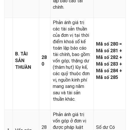
lập báo cáo tài
chính.
Phản ánh giá trị
các tài sản thuần
của đơn vị tại thời
điểm khoá sổ kế
Mã số 280 =
toán lập báo cáo
Mã số 281 +
B. TÀI
tài chính, bao gồm:
28
Mã số 282 +
SẢN
vốn góp; thặng dư
0
Mã số 283 +
(thâm hụt) lũy kế,
THU
Ầ
N
Mã số 284 +
các quỹ thuộc đơn
Mã số 285
vị, nguồn kinh phí
mang sang năm
sau và tài sản
thuần khác.
Phản ánh giá trị
vốn góp ở đơn vị
28
được pháp luật
Số dư Có