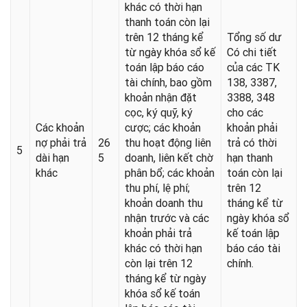
khác có thời hạn
thanh toán còn lại
trên 12 tháng kể
Tổng số dư
từ ngày khóa sổ kế
Có chi tiết
toán lập báo cáo
của các TK
tài chính, bao gồm
138, 3387,
khoản nhận đặt
3388, 348
cọc, ký quỹ, ký
cho các
Các khoản
cược; các khoản
khoản phải
nợ phải trả
26
thu hoạt động liên
trả có thời
5
dài hạn
5
doanh, liên kết chờ
hạn thanh
khác
phân bổ; các khoản
toán còn lại
thu phí, lệ phí;
trên 12
khoản doanh thu
tháng kể từ
nhận trước và các
ngày khóa sổ
khoản phải trả
kế toán lập
khác có thời hạn
báo cáo tài
còn lại trên 12
chính.
tháng kể từ ngày
khóa sổ kế toán