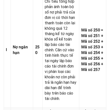
Chỉ tiêu tổng hợp
phản ánh toàn bộ
số nợ phải trả của
đơn vị có thời hạn
thanh toán còn lại
không quá 12
Mã số 250 =
tháng kể từ ngày
Mã số 251 +
khóa sổ kế toán
Mã số 252 +
lập báo cáo tài
Nợ ngắn
25
Mã số 253 +
I
chính. Căn cứ vào
hạn
0
Mã số 254 +
tình hình thực tế
Mã số 255 +
tại ngày lập báo
Mã số 256 +
cáo tài chính đơn
Mã số 257
vị phân loại các
khoản nợ còn phải
trả là ngắn hạn hay
dài hạn để trình
bày trên báo cáo
tài chính.