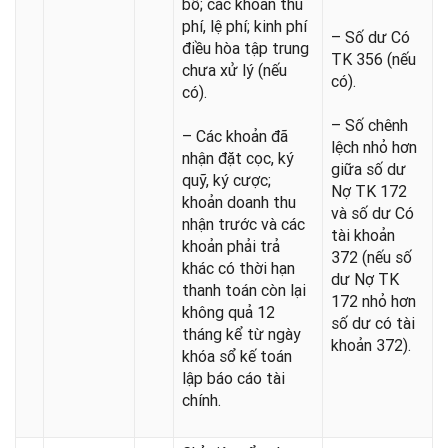
bổ; các khoản thu
phí, lệ phí; kinh phí
– Số dư Có
điều hòa tập trung
TK 356 (nếu
chưa xử lý (nếu
có).
có).
– Số chênh
– Các khoản đã
lệch nhỏ hơn
nhận đặt cọc, ký
giữa số dư
quỹ, ký cược;
Nợ TK 172
khoản doanh thu
và số dư Có
nhận trước và các
tài khoản
khoản phải trả
372 (nếu số
khác có thời hạn
dư Nợ TK
thanh toán còn lại
172 nhỏ hơn
không quả 12
số dư có tài
tháng kể từ ngày
khoản 372).
khóa sổ kế toán
lập báo cáo tài
chính.