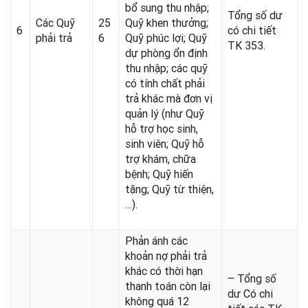
bổ sung thu nhập;
Tổng số dư
Các Quỹ
25
Quỹ khen thưởng;
6
có chi tiết
phải trả
6
Quỹ phúc lợi; Quỹ
TK 353.
dự phòng ổn định
thu nhập; các quỹ
có tính chất phải
trả khác mà đơn vị
quản lý (như Quỹ
hỗ trợ học sinh,
sinh viên; Quỹ hỗ
trợ khám, chữa
bệnh; Quỹ hiến
tặng; Quỹ từ thiện,
…).
Phản ánh các
khoản nợ phải trả
khác có thời hạn
– Tổng số
thanh toán còn lại
dư Có chi
không quá 12