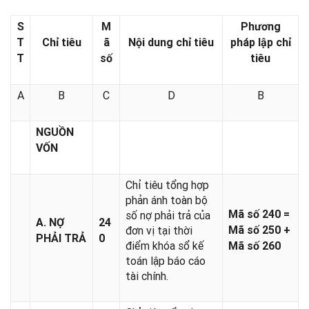
S
M
Phương
T
Chỉ tiêu
ã
Nội dung chỉ tiêu
pháp lập chỉ
T
s
ố
tiêu
A
B
C
D
B
NGUỒN
V
Ố
N
Chỉ tiêu tổng hợp
phản ánh toàn bộ
Mã số 240 =
số nợ phải trả của
A. NỢ
24
đơn vị tại thời
Mã số 250 +
PHẢI TRẢ
0
điểm khóa sổ kế
Mã số 260
toán lập báo cáo
tài chính.