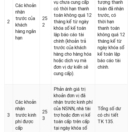
vụ chưa cung cấp
tượng thanh
Các khoản
có thời hạn thanh
toán đã nhận
nhận
toán không quá 12
trước, có
trước của
25
2
tháng kể từ ngày
thời hạn
khách
2
khóa sổ kế toán
thanh toán
hàng ngắn
lập báo cáo tài
không quá 12
hạn
chính (khoản trả
tháng kể từ
trước của khách
ngày khóa sổ
hàng cho hàng hóa
kế toán lập
hoặc dịch vụ mà
báo cáo tài
đơn vị dự kiến sẽ
chính.
cung cấp).
Phản ánh giá trị
khoản đơn vị đã
Các khoản
nhận trước kinh phí
nhận
của NSNN, nhà tài
Tổng số dư
25
3
trước kinh
trợ hoặc đơn vị kế
có chi tiết
3
phí được
toán cấp trên cấp
TK 135.
cấp
tại ngày khóa sổ