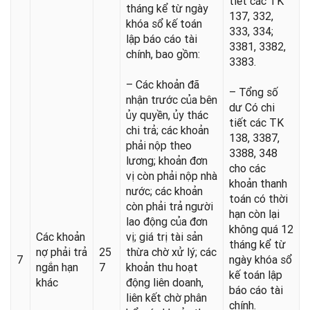
tiết các TK
tháng kể từ ngày
137, 332,
khóa sổ kế toán
333, 334;
lập báo cáo tài
3381, 3382,
chính, bao gồm:
3383.
– Các khoản đã
– Tổng số
nhận trước của bên
dư Có chi
ủy quyền, ủy thác
tiết các TK
chi trả; các khoản
138, 3387,
phải nộp theo
3388, 348
lương; khoản đơn
cho các
vị còn phải nộp nhà
khoản thanh
nước; các khoản
toán có thời
còn phải trả người
hạn còn lại
lao động của đơn
không quá 12
Các khoản
vị; giá trị tài sản
tháng kể từ
nợ phải trả
25
thừa chờ xử lý; các
7
ngày khóa sổ
ngắn hạn
7
khoản thu hoạt
kế toán lập
khác
động liên doanh,
báo cáo tài
liên kết chờ phân
chính.