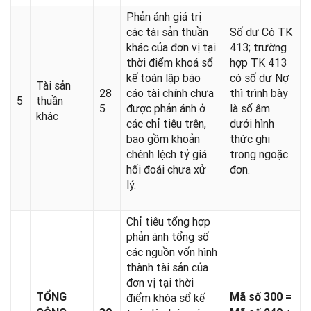
Phản ánh giá trị
các tài sản thuần
Số dư Có TK
khác của đơn vị tại
413; trường
thời điểm khoá sổ
hợp TK 413
kế toán lập báo
có số dư Nợ
Tài sản
28
cáo tài chính chưa
thì trình bày
5
thuần
5
được phản ánh ở
là số âm
khác
các chỉ tiêu trên,
dưới hình
bao gồm khoản
thức ghi
chênh lệch tỷ giá
trong ngoặc
hối đoái chưa xử
đơn.
lý.
Chỉ tiêu tổng hợp
phản ánh tổng số
các nguồn vốn hình
thành tài sản của
đơn vị tại thời
TỔNG
Mã số 300 =
điểm khóa sổ kế