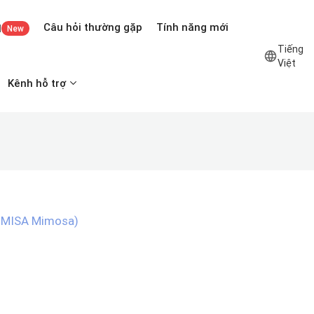
Câu hỏi thường gặp
Tính năng mới
I
New
Tiếng
Việt
Kênh hỗ trợ
m MISA Mimosa)